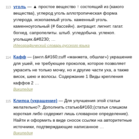
уголь
— ▲ простое вещество ↑ состоящий из (какого
113
вещества), углерод уголь аллотропическая форма
углерода. ископаемый уголь. каменный уголь.
каменноугольный (# бассейн). антрацит. лигнит. гагат.
богхед. сапропелиты. штыб. угледобыча. углекоп.
угольщик.&#8230; …
Идеографический словарь русского языка
Кафф
— (англ.&#160;cuff «манжета, обшлаг») украшение
114
для ушей, не требующее проколов, которое позволяет
украсить не только мочку, но и другие части уха, а также
висок, шею и волосы. Содержание 1 Виды крепления
каффов 2 …
Википедия
Клипса (украшение)
— Для улучшения этой статьи
115
желательно?: Дополнить статью&#160;(статья слишком
короткая либо содержит лишь словарное определение).
Найти и оформить в виде сносок ссылки на авторитетные
источники, подтверждающие написанное …
Википедия