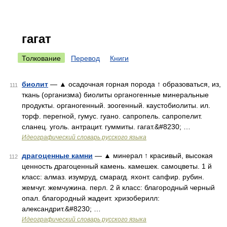
гагат
Толкование
Перевод
Книги
биолит
— ▲ осадочная горная порода ↑ образоваться, из,
111
ткань (организма) биолиты органогенные минеральные
продукты. органогенный. зоогенный. каустобиолиты. ил.
торф. перегной, гумус. гуано. сапропель. сапропелит.
сланец. уголь. антрацит. гуммиты. гагат.&#8230; …
Идеографический словарь русского языка
драгоценные камни
— ▲ минерал ↑ красивый, высокая
112
ценность драгоценный камень. камешек. самоцветы. 1 й
класс: алмаз. изумруд, смарагд. яхонт. сапфир. рубин.
жемчуг. жемчужина. перл. 2 й класс: благородный черный
опал. благородный жадеит. хризоберилл:
александрит.&#8230; …
Идеографический словарь русского языка