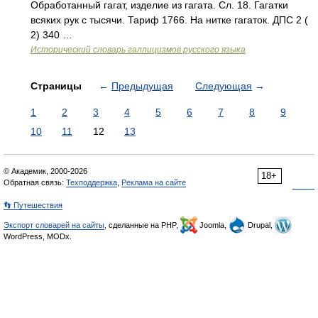
Обработанный гагат, изделие из гагата. Сл. 18. Гагатки
всяких рук с тысячи. Тариф 1766. На нитке гагаток. ДПС 2 (
2) 340 …
Исторический словарь галлицизмов русского языка
Страницы
←
Предыдущая
Следующая
→
1
2
3
4
5
6
7
8
9
10
11
12
13
© Академик, 2000-2026
18+
Обратная связь:
Техподдержка
,
Реклама на сайте
👣 Путешествия
Экспорт словарей на сайты
, сделанные на PHP,
Joomla,
Drupal,
WordPress, MODx.